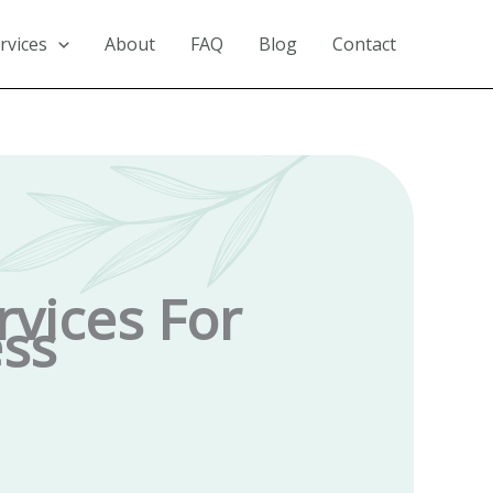
rvices
About
FAQ
Blog
Contact
rvices For
ess