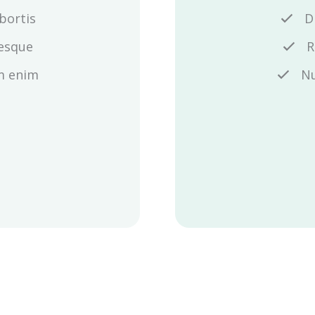
bortis
D
tesque
R
m enim
Nu