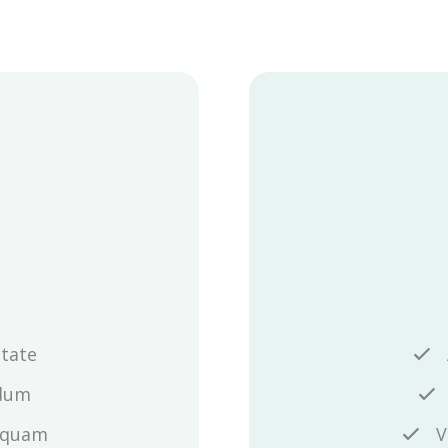
utate
ndum
liquam
V